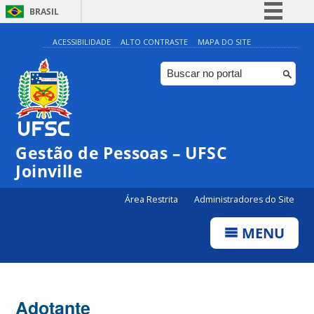
BRASIL
Simplifique!
ACESSIBILIDADE
ALTO CONTRASTE
MAPA DO SITE
Comunica BR
Participe
Acesso à informação
Legislação
Gestão de Pessoas – UFSC
Canais
Joinville
Área Restrita
Administradores do Site
MENU
Adotante